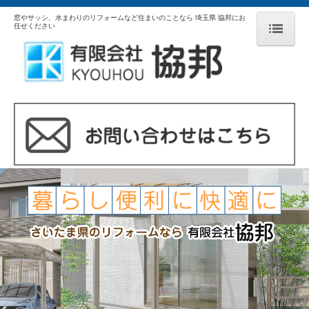
窓やサッシ、水まわりのリフォームなど住まいのことなら 埼玉県 協邦にお
任せください
ホーム
キャンペーン・ブログ
製品紹介
場所別リフォーム
防犯対策
修理修繕
施工事例
玄関・窓まわり事例
水まわり事例