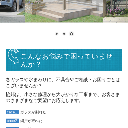
外まわり事例
その他事例
工事の流れ
会社情報
こんなお悩みで困っていませ
んか？
無料見積もり・お問合せ
窓ガラスや水まわりに、不具合やご相談・お困りごとは
ございませんか？
協邦は、小さな修理から大がかりな工事まで、お客さま
のさまざまな
ご要望にお応えします。
cace1
ガラスが割れた
cace2
網戸が破れた