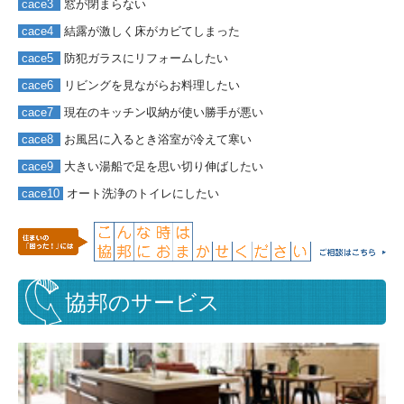
cace3
窓が閉まらない
cace4
結露が激しく床がカビてしまった
cace5
防犯ガラスにリフォームしたい
cace6
リビングを見ながらお料理したい
cace7
現在のキッチン収納が使い勝手が悪い
cace8
お風呂に入るとき浴室が冷えて寒い
cace9
大きい湯船で足を思い切り伸ばしたい
cace10
オート洗浄のトイレにしたい
協邦のサービス